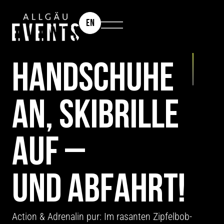
EN
TEAMEVENT: ZIPFELBOB-RENNEN
HAND­SCHUHE
AN, SKIBRILLE
AUF –
UND ABFAHRT!
Action & Adrenalin pur: Im rasanten Zipfelbob-