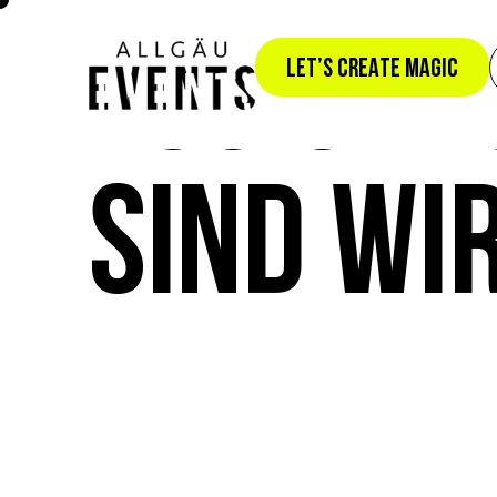
FUSION:
LET’S CREATE MAGIC
SIND WI