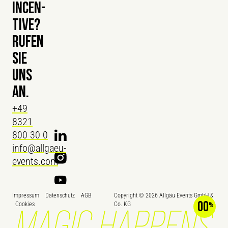
INCEN­
TIVE?
RUFEN
SIE
UNS
AN.
+49
8321
800 30 0
info@allgaeu-
events.com
Impressum
Datenschutz
AGB
Copyright ©
2026
Allgäu Events GmbH &
00
Cookies
Co. KG