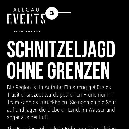
EN
TEAMEVENT | INCENTIVE | KUNDENEVENT: THE
BAVARIAN JOB
SCHNITZEL­JAGD
OHNE GRENZEN
Die Region ist in Aufruhr: Ein streng gehütetes
Traditionsrezept wurde gestohlen – und nur Ihr
Team kann es zurückholen. Sie nehmen die Spur
auf und jagen die Diebe an Land, im Wasser und
sogar aus der Luft.
The Bavarian Job ist kein Bühnenspiel und keine