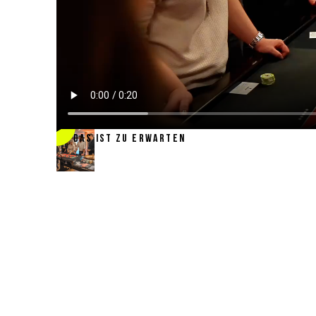
DAS IST ZU ERWARTEN