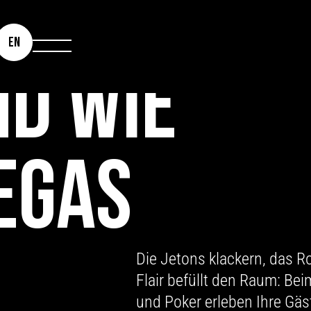
EN
ND WIE
VEGAS
Die Jetons klackern, das R
Flair befüllt den Raum: Be
und Poker erleben Ihre Gäs