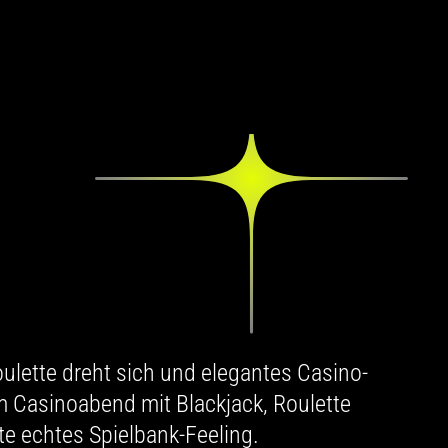
oulette dreht sich und elegantes Casino-
im Casinoabend mit Blackjack, Roulette
te echtes Spielbank-Feeling.