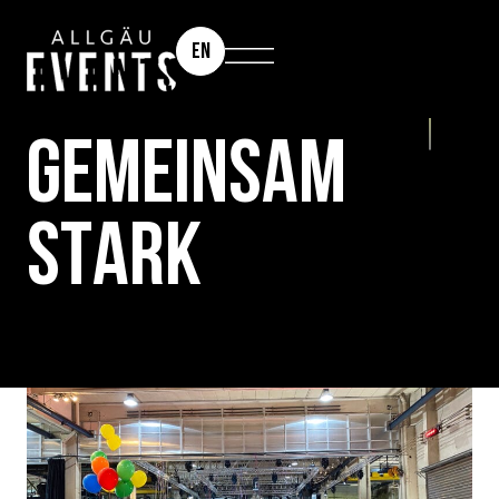
EN
900 PERSONEN KETTENREAKTION
GEMEINSAM
STARK
XXL-KETTEN­
REAKTION