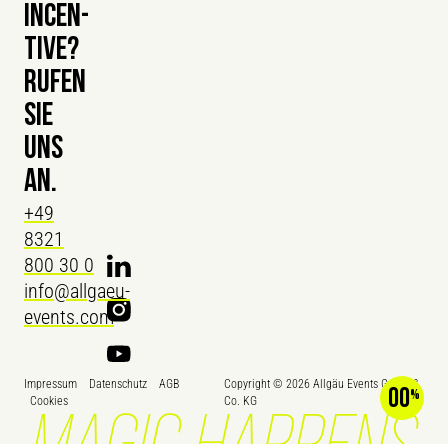
INCEN­
TIVE?
RUFEN
SIE
UNS
AN.
+49
8321
800 30 0
info@allgaeu-
events.com
Impressum
Datenschutz
AGB
Copyright ©
2026
Allgäu Events GmbH &
00
Cookies
Co. KG