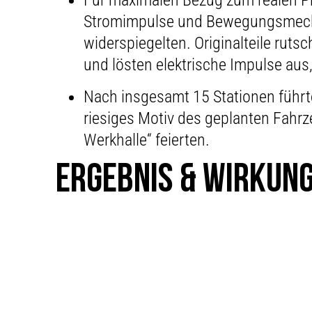
Für maximalen Bezug zum realen Pro
Stromimpulse und Bewegungsmechani
widerspiegelten. Originalteile rut
und lösten elektrische Impulse au
Nach insgesamt 15 Stationen führte
riesiges Motiv des geplanten Fahr
Werkhalle“ feierten.
ERGEBNIS & WIRKUN