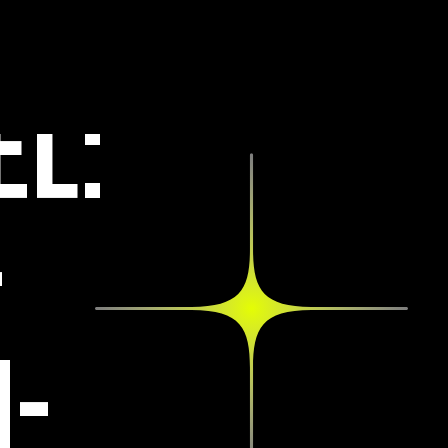
EL:
­
­