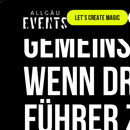
XXL-KETTENREAKTION
LET’S CREATE MAGIC
GEMEINS
WENN DR
FÜHRER